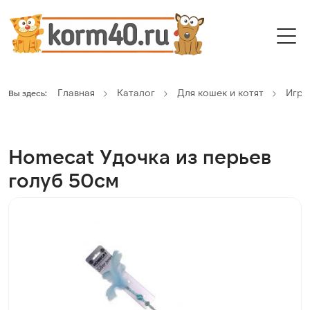
Главная
Каталог
Для кошек и котят
Игру
Вы здесь:
Homecat Удочка из перьев
голуб 50см