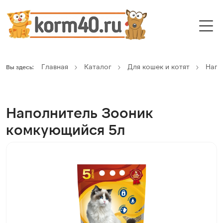
Главная
Каталог
Для кошек и котят
Напо
Вы здесь:
Наполнитель Зооник
комкующийся 5л