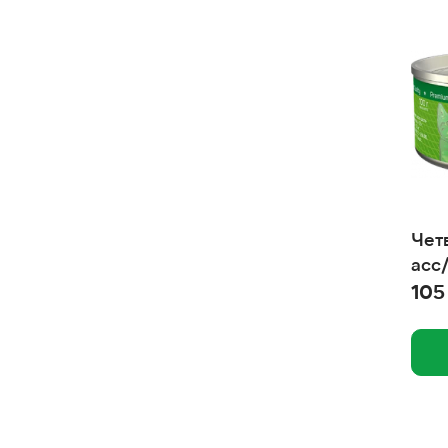
Верный друг
Веда, ООО
Ваше Хозяйство
Вака
Брит Премиум
Брит кеа
Барсик
Чет
асс
Аркон
105
Антицарапки
Амма, ООО
Альфа-Юг
Альпийские луга