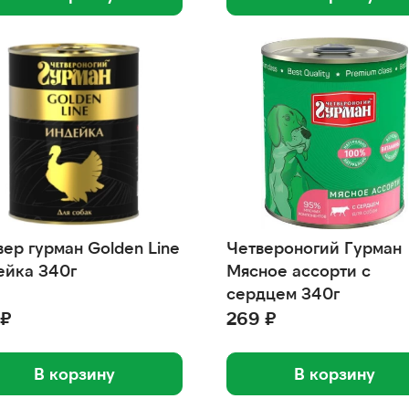
вер гурман Golden Line
Четвероногий Гурман
ейка 340г
Мясное ассорти с
сердцем 340г
 ₽
269 ₽
В корзину
В корзину