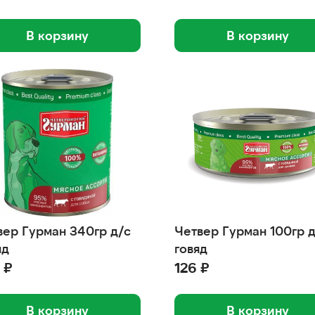
В корзину
В корзину
вер Гурман 340гр д/с
Четвер Гурман 100гр 
яд
говяд
 ₽
126 ₽
В корзину
В корзину