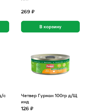
269 ₽
В корзину
д/с
Четвер Гурман 100гр д/Щ
инд
126 ₽