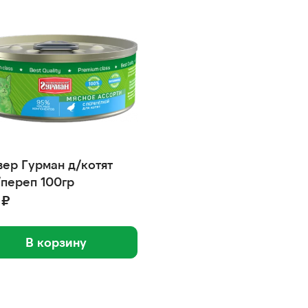
вер Гурман д/котят
/переп 100гр
 ₽
В корзину