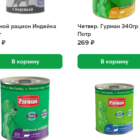
ной рацион Индейка
Четвер. Гурман 340гр 
г
Потр
 ₽
269 ₽
В корзину
В корзину