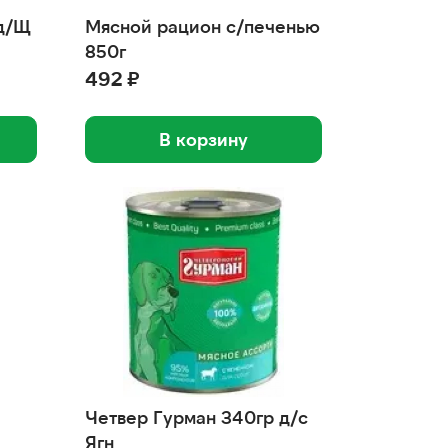
 д/Щ
Мясной рацион с/печенью
850г
492 ₽
В корзину
Четвер Гурман 340гр д/с
Ягн