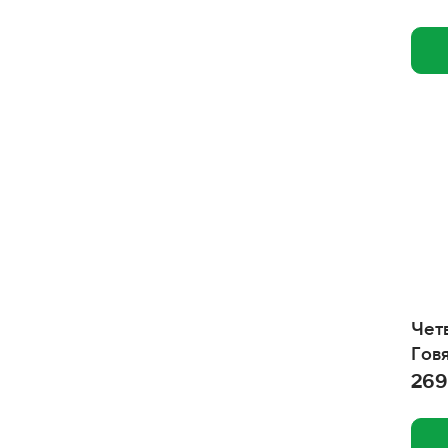
Зооэкспресс
Зоотехнология
Зооник
Зоомир
Зооменю
ЗОО Няня
Зверье мое
Закрома
ЕМ ДО ДНА
Чет
Гов
Ем без проблем
269
Дунья Догуш
Доктор Зоо