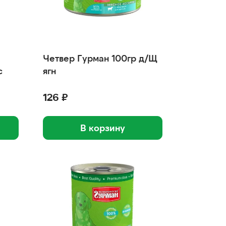
Четвер Гурман 100гр д/Щ
с
ягн
126 ₽
В корзину