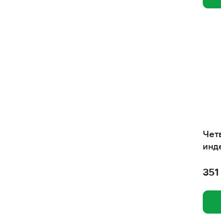
Для самых преданных
Деревенские лакомства
Дафния
Дарэлл
Дарэленд
Грин Кьюзин
Гошка
Чет
Геопласт
инд
Гаммарус
351
Гамма
Виталайн
Вита Про