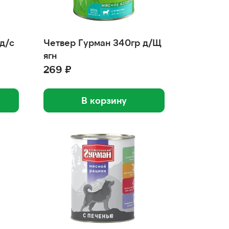
д/с
Четвер Гурман 340гр д/Щ
ягн
269 ₽
В корзину