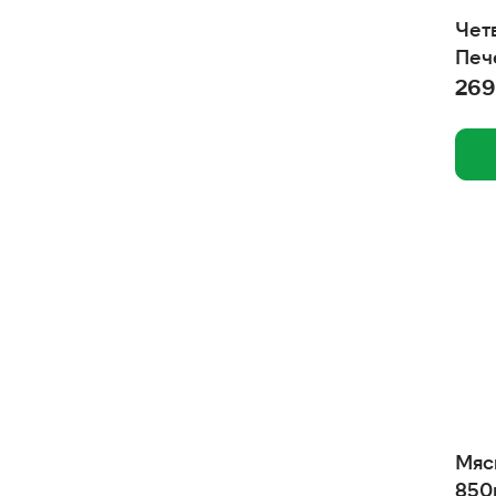
Родные корма
Чет
Рио
Печ
269
Пчелодар
ПК Пластсервис, ООО
Пет Лайн, ООО
ООО Талисмед
ООО Интел
ОМЕГА NEO
Одно мясо
НПФ "Экопром", АО
Ночной охотник
Наш Рацион
Мяс
850