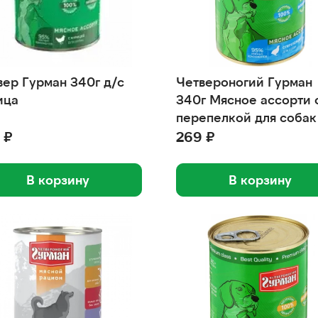
вер Гурман 340г д/с
Четвероногий Гурман
ица
340г Мясное ассорти 
перепелкой для собак
 ₽
269 ₽
В корзину
В корзину