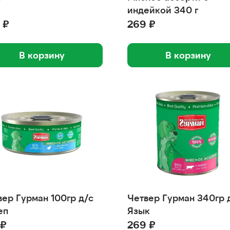
индейкой 340 г
 ₽
269 ₽
В корзину
В корзину
вер Гурман 100гр д/с
Четвер Гурман 340гр 
еп
Язык
 ₽
269 ₽