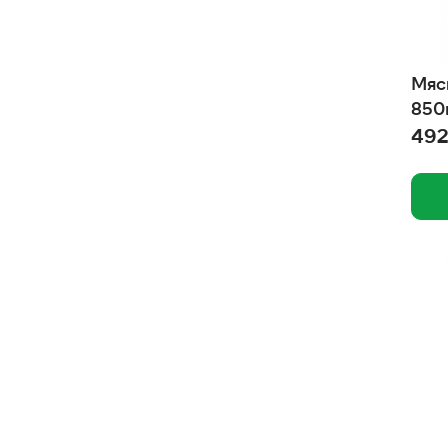
Фитокальцевит
Уют
Мяс
Триол
850
ТитБит
492
Тriol
Счастливые лапки
Стоп проблема
СОРСО
Собачье счастье
Сибирская кошка
СИ СИ КЭТ
Роял Канин