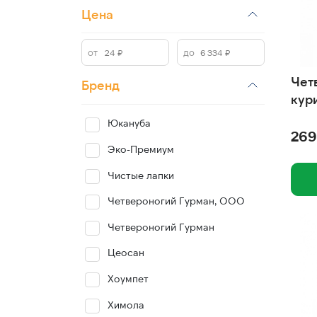
Цена
Чет
Бренд
кур
Юкануба
269
Эко-Премиум
Чистые лапки
Четвероногий Гурман, ООО
Четвероногий Гурман
Цеосан
Хоумпет
Химола