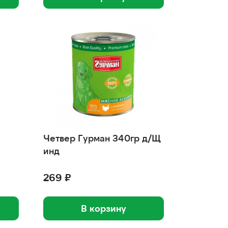
Четвер Гурман 340гр д/Щ
инд
269 ₽
В корзину