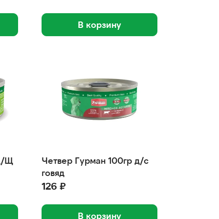
В корзину
д/Щ
Четвер Гурман 100гр д/с
говяд
126 ₽
В корзину