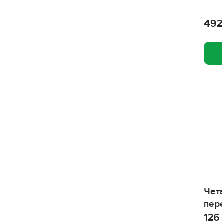
Натуральная формула
Мульти Лакомки
492
Мнямс
Литтл Ван
Лайна
Кузя
КОШКИН СЕКРЕТ
Кошачье счастье
Котяра
Комфикот
Комок
Чет
Когтедралка
пер
126
Зубочистики