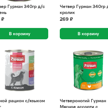
вер Гурман 340гр д/с
Четвер Гурман 340гр
ень
кролик
 ₽
269 ₽
В корзину
В корзину
ной рацион с/языком
Четвероногий Гурман
г
Мясное ассорти с