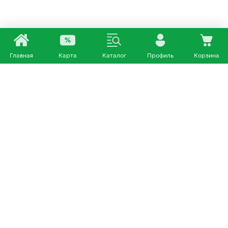
Главная
Карта
Каталог
Профиль
Корзина
Каталог
Покупателям
Кошки
О нас
Собаки
Магазины
Другие питомцы
Доставка и оплата
+7 953 460 72 39