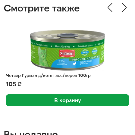
Смотрите также
Четвер Гурман д/котят асс/переп 100гр
105 ₽
В корзину
Вы недавно