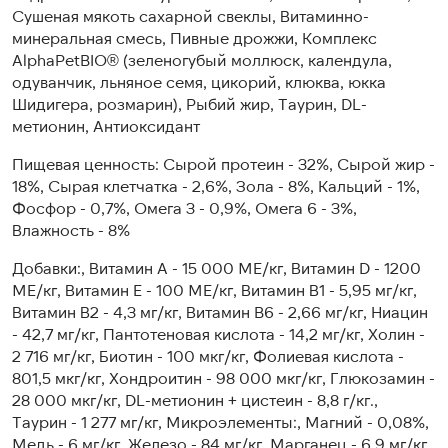
Сушеная мякоть сахарной свеклы, Витаминно-
минеральная смесь, Пивные дрожжи, Комплекс
AlphaPetBIO® (зеленогубый моллюск, календула,
одуванчик, льняное семя, цикорий, клюква, юкка
Шидигера, розмарин), Рыбий жир, Таурин, DL-
метионин, Антиоксидант
Пищевая ценность: Сырой протеин - 32%, Сырой жир -
18%, Сырая клетчатка - 2,6%, Зола - 8%, Кальций - 1%,
Фосфор - 0,7%, Омега 3 - 0,9%, Омега 6 - 3%,
Влажность - 8%
Добавки:, Витамин А - 15 000 МЕ/кг, Витамин D - 1200
МЕ/кг, Витамин Е - 100 МЕ/кг, Витамин В1 - 5,95 мг/кг,
Витамин В2 - 4,3 мг/кг, Витамин B6 - 2,66 мг/кг, Ниацин
- 42,7 мг/кг, Пантотеновая кислота - 14,2 мг/кг, Холин -
2 716 мг/кг, Биотин - 100 мкг/кг, Фолиевая кислота -
801,5 мкг/кг, Хондроитин - 98 000 мкг/кг, Глюкозамин -
28 000 мкг/кг, DL-метионин + цистеин - 8,8 г/кг.,
Таурин - 1 277 мг/кг, Микроэлементы:, Магний - 0,08%,
Медь - 6 мг/кг, Железо - 84 мг/кг, Марганец - 6,9 мг/кг,