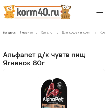
Главная
Каталог
Для кошек и котят
Кор
Вы здесь:
Альфапет д/к чувтв пищ
Ягненок 80г