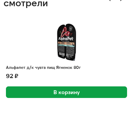
смотрели
Альфапет д/к чувтв пищ Ягненок 80г
92 ₽
В корзину