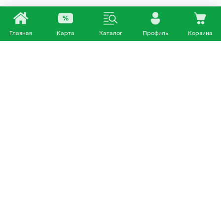
Главная
Карта
Каталог
Профиль
Корзина
Каталог
Покупателям
Кошки
О нас
Собаки
Магазины
Другие питомцы
Доставка и оплата
+7 953 460 72 39