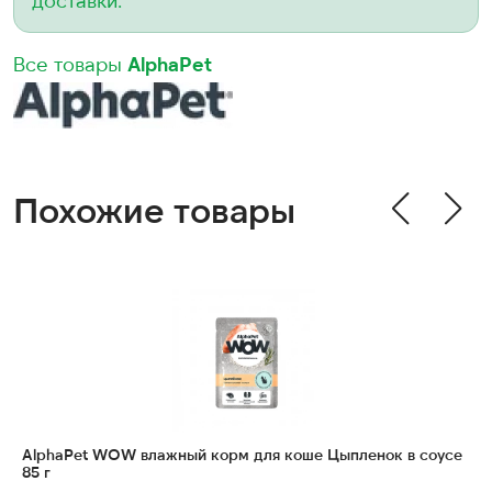
доставки.
Все товары
AlphaPet
Похожие товары
AlphaPet WOW влажный корм для коше Цыпленок в соусе
A
85 г