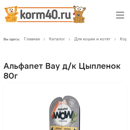
Главная
Каталог
Для кошек и котят
Кор
Вы здесь:
Альфапет Вау д/к Цыпленок
80г