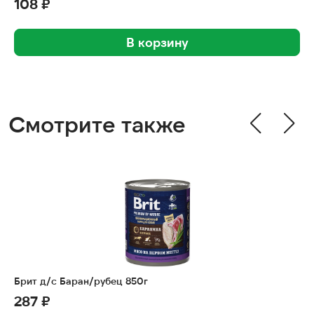
108 ₽
В корзину
Смотрите также
Брит д/с Баран/рубец 850г
287 ₽