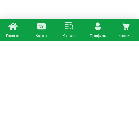
Главная
Карта
Каталог
Профиль
Корзина
Каталог
Покупателям
Кошки
О нас
Собаки
Магазины
Другие питомцы
Доставка и оплата
+7 953 460 72 39