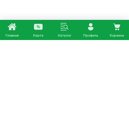
Главная
Карта
Каталог
Профиль
Корзина
Каталог
Покупателям
Кошки
О нас
Собаки
Магазины
Другие питомцы
Доставка и оплата
+7 953 460 72 39