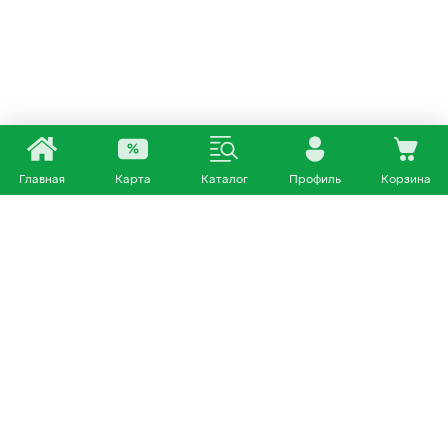
Главная
Карта
Каталог
Профиль
Корзина
Каталог
Покупателям
Кошки
О нас
Собаки
Магазины
Другие питомцы
Доставка и оплата