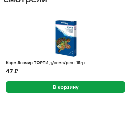
Корм Зоомир ТОРТИ д/земн/репт 15гр
47 ₽
В корзину