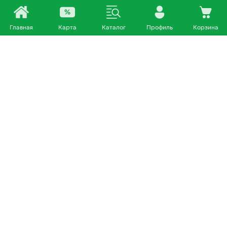
Главная
Карта
Каталог
Профиль
Корзина
Каталог
Покупателям
Кошки
О нас
Собаки
Магазины
Другие питомцы
Доставка и оплата
+7 953 460 72 39