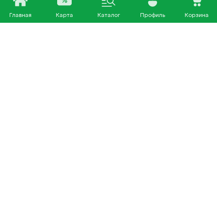
Главная
Карта
Каталог
Профиль
Корзина
Каталог
Покупателям
Кошки
О нас
Собаки
Магазины
Другие питомцы
Доставка и оплата
+7 953 460 72 39
Политика конфиденциальности