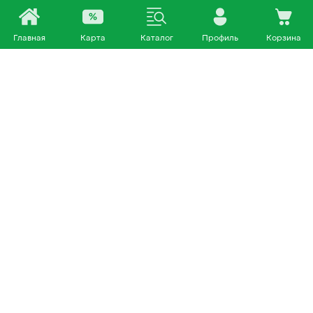
Главная
Карта
Каталог
Профиль
Корзина
Каталог
Покупателям
Кошки
О нас
Собаки
Магазины
Другие питомцы
Доставка и оплата
+7 953 460 72 39