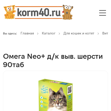
Главная
Каталог
Для кошек и котят
Вита
Вы здесь:
Омега Neo+ д/к выв. шерсти
90таб