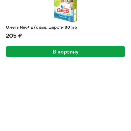
Омега Neo+ д/к выв. шерсти 90таб
205 ₽
В корзину