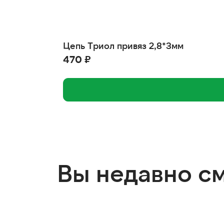
Цепь Триол привяз 2,8*3мм
470 ₽
Вы недавно с