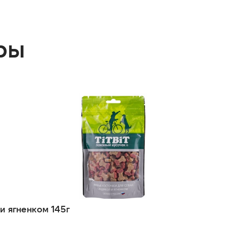
ры
и ягненком 145г