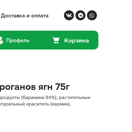
Доставка и оплата
Корзина
Профиль
роганов ягн 75г
продукты (баранина 94%), растительные
атуральный краситель (кармин).