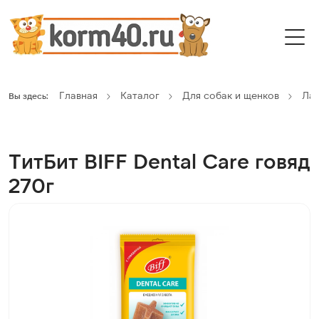
Главная
Каталог
Для собак и щенков
Ла
Вы здесь:
ТитБит BIFF Dental Care говяд
270г