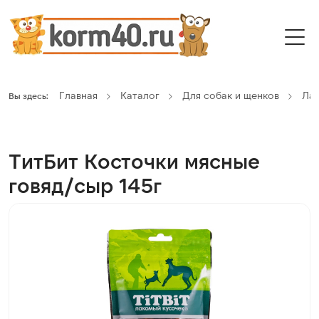
Главная
Каталог
Для собак и щенков
Ла
Вы здесь:
ТитБит Косточки мясные
говяд/сыр 145г