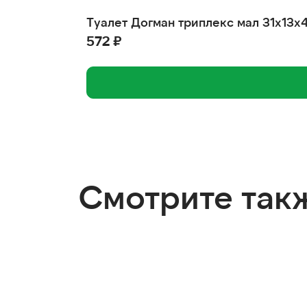
Туалет Догман триплекс мал 31х13х
572 ₽
Смотрите так