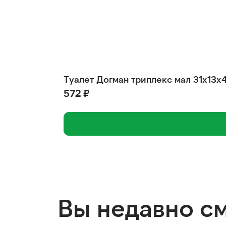
Туалет Догман триплекс мал 31х13х
572 ₽
Вы недавно с