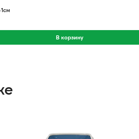
41см
В корзину
же