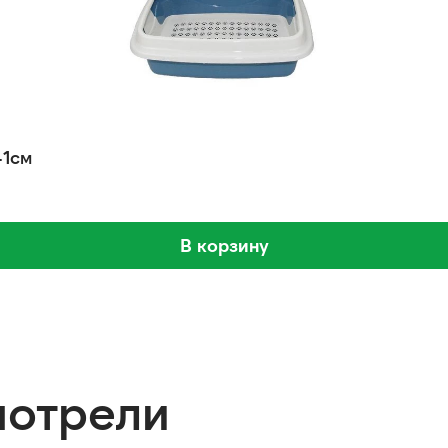
41см
В корзину
мотрели