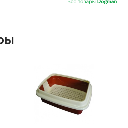
Все товары
Dogman
ры