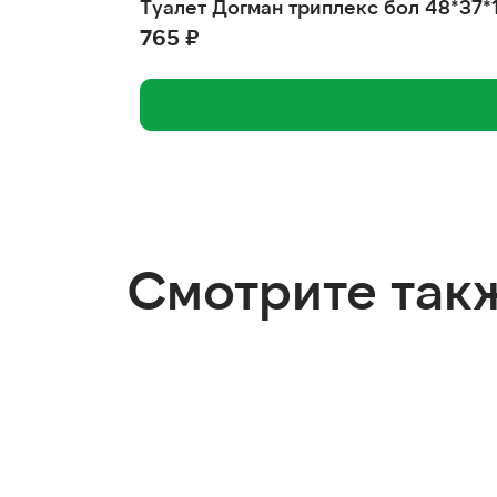
Туалет Догман триплекс бол 48*37*
765 ₽
Смотрите так