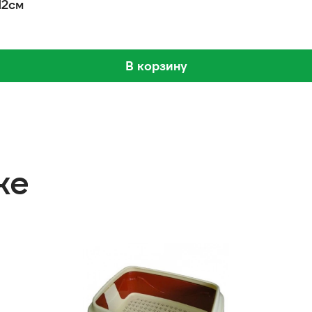
12см
В корзину
же