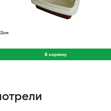
12см
В корзину
мотрели