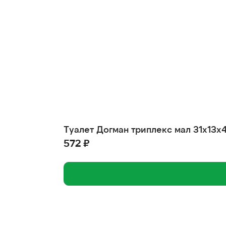
Туалет Догман триплекс мал 31х13х
572 ₽