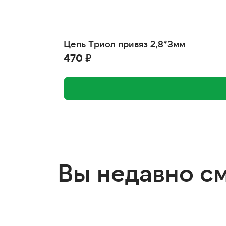
Цепь Триол привяз 2,8*3мм
470 ₽
Вы недавно с