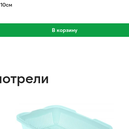
33*10см
В корзину
мотрели