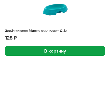
ЗооЭкспресс Миска овал пласт 0,3л
128 ₽
В корзину