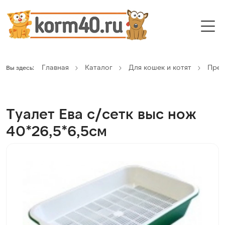
Главная
Каталог
Для кошек и котят
Пред
Вы здесь:
Туалет Ева с/сетк выс нож
40*26,5*6,5см